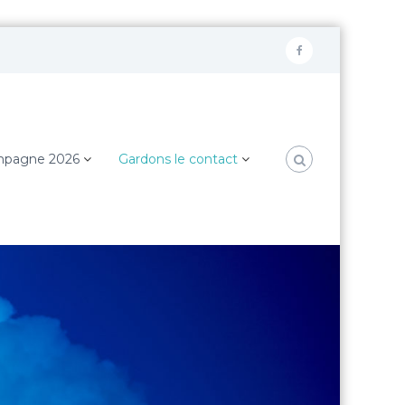
F
a
c
e
pagne 2026
Gardons le contact
b
o
o
k